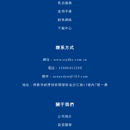
售后服務
使用手冊
銷售網絡
下載中心
聯系方式
網址：www.scjdkz.com.cn
電話：15606452298
郵件：sunnydate@163.com
地址：煙臺市經濟技術開發區金沙江路11號內7號一層
關于我們
公司簡介
資質榮譽