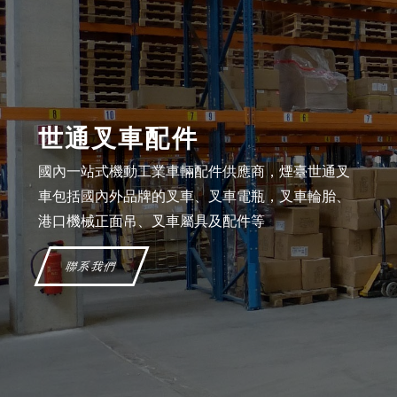
世通叉車配件
國內一站式機動工業車輛配件供應商，煙臺世通叉
車包括國內外品牌的叉車、叉車電瓶，叉車輪胎、
港口機械正面吊、叉車屬具及配件等
聯系我們