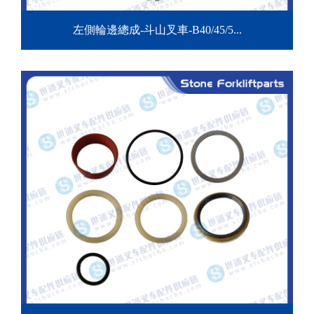
左側輪邊總成-斗山叉車-B40/45/5...