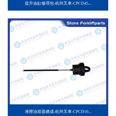
提升油缸修理包-杭州叉車-CPCD45...
液壓油箱蓋總成-杭州叉車-CPCD10...