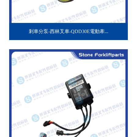
剎車分泵-西林叉車-QDD30E電動牽...