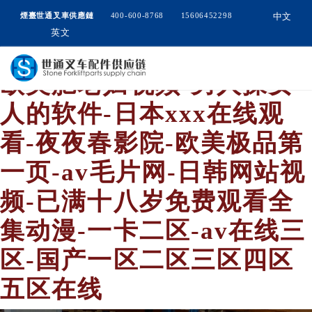
中文
煙臺世通叉車供應鏈
400-600-8768
15606452298
英文
欧美肥老妇视频-男人操女
人的软件-日本xxx在线观
看-夜夜春影院-欧美极品第
一页-av毛片网-日韩网站视
频-已满十八岁免费观看全
集动漫-一卡二区-av在线三
区-国产一区二区三区四区
五区在线